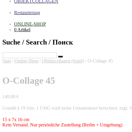
OBJEKTCOLLAGEN
Restaurierung
ONLINE-SHOP
0 Artikel
Suche / Search / Поиск
Start
/
Online-Shop
/
Objektcollagen (fragil)
/ O-Collage 45
O-Collage 45
140,00
€
Gemäß § 19 Abs. 1 UStG wird keine Umsatzsteuer berechnet.
zzgl. 
15 x 7x 16 cm
Kein Versand. Nur persönliche Zustellung (Berlin + Umgebung)