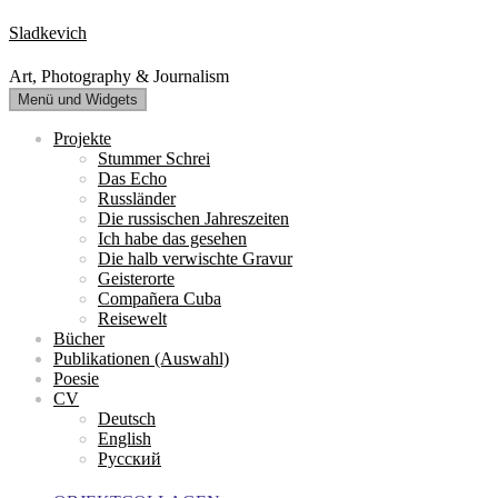
Zum
Sladkevich
Inhalt
springen
Art, Photography & Journalism
Menü und Widgets
Projekte
Stummer Schrei
Das Echo
Russländer
Die russischen Jahreszeiten
Ich habe das gesehen
Die halb verwischte Gravur
Geisterorte
Compañera Cuba
Reisewelt
Bücher
Publikationen (Auswahl)
Poesie
CV
Deutsch
English
Русский