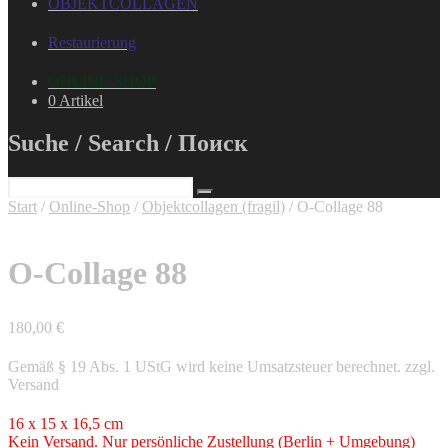
OBJEKTCOLLAGEN
Restaurierung
ONLINE-SHOP
0 Artikel
Suche / Search / Поиск
Start
/
Online-Shop
/
Objektcollagen (fragil)
/ O-Collage 88
O-Collage 88
180,00
€
Gemäß § 19 Abs. 1 UStG wird keine Umsatzsteuer berechnet.
zzgl.
Versand
16 x 15 x 16,5 cm
Kein Versand. Nur persönliche Zustellung (Berlin + Umgebung)