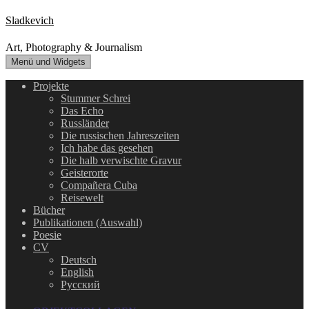
Zum
Sladkevich
Inhalt
springen
Art, Photography & Journalism
Menü und Widgets
Projekte
Stummer Schrei
Das Echo
Russländer
Die russischen Jahreszeiten
Ich habe das gesehen
Die halb verwischte Gravur
Geisterorte
Compañera Cuba
Reisewelt
Bücher
Publikationen (Auswahl)
Poesie
CV
Deutsch
English
Русский