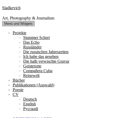
Zum
Sladkevich
Inhalt
springen
Art, Photography & Journalism
Menü und Widgets
Projekte
Stummer Schrei
Das Echo
Russländer
Die russischen Jahreszeiten
Ich habe das gesehen
Die halb verwischte Gravur
Geisterorte
Compañera Cuba
Reisewelt
Bücher
Publikationen (Auswahl)
Poesie
CV
Deutsch
English
Русский