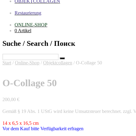
OBJEKTCOLLAGEN
Restaurierung
ONLINE-SHOP
0 Artikel
Suche / Search / Поиск
Start
/
Online-Shop
/
Objektcollagen
/ O-Collage 50
O-Collage 50
200,00
€
Gemäß § 19 Abs. 1 UStG wird keine Umsatzsteuer berechnet.
zzgl. 
14 x 6,5 x 16,5 cm
Vor dem Kauf bitte Verfügbarkeit erfragen