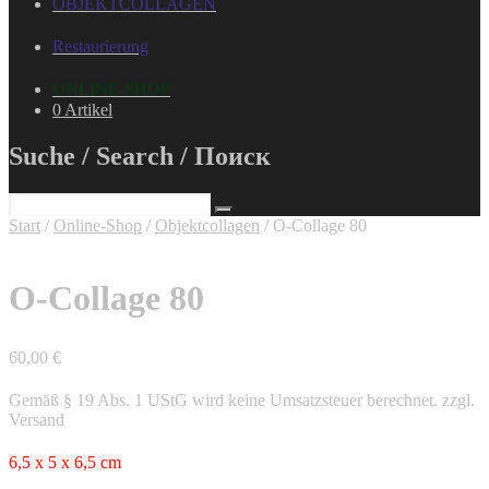
OBJEKTCOLLAGEN
Restaurierung
ONLINE-SHOP
0 Artikel
Suche / Search / Поиск
Start
/
Online-Shop
/
Objektcollagen
/ O-Collage 80
O-Collage 80
60,00
€
Gemäß § 19 Abs. 1 UStG wird keine Umsatzsteuer berechnet.
zzgl.
Versand
6,5 x 5 x 6,5 cm