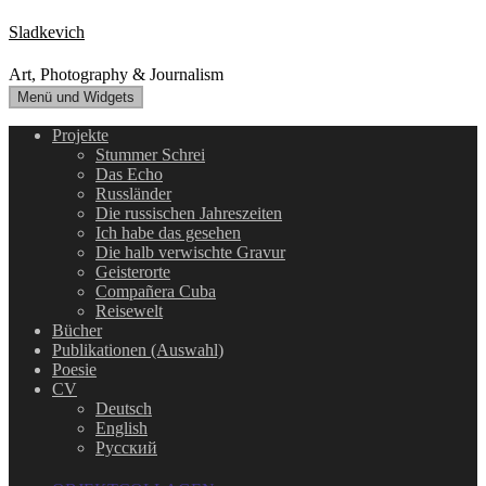
Zum
Sladkevich
Inhalt
springen
Art, Photography & Journalism
Menü und Widgets
Projekte
Stummer Schrei
Das Echo
Russländer
Die russischen Jahreszeiten
Ich habe das gesehen
Die halb verwischte Gravur
Geisterorte
Compañera Cuba
Reisewelt
Bücher
Publikationen (Auswahl)
Poesie
CV
Deutsch
English
Русский