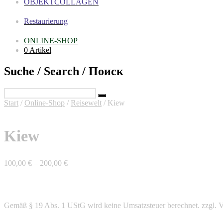
OBJEKTCOLLAGEN
Restaurierung
ONLINE-SHOP
0 Artikel
Suche / Search / Поиск
Start
/
Online-Shop
/
Reisewelt
/ Kiew
Kiew
100,00
€
–
200,00
€
Gemäß § 19 Abs. 1 UStG wird keine Umsatzsteuer berechnet.
zzgl. 