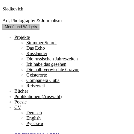
Zum
Sladkevich
Inhalt
springen
Art, Photography & Journalism
Menü und Widgets
Projekte
Stummer Schrei
Das Echo
Russländer
Die russischen Jahreszeiten
Ich habe das gesehen
Die halb verwischte Gravur
Geisterorte
Compañera Cuba
Reisewelt
Bücher
Publikationen (Auswahl)
Poesie
CV
Deutsch
English
Русский