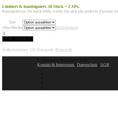
Limitiert & handsigniert.
10 Stück + 2 APs.
Kontaktieren Sie mich bitte, wenn Sie sich ein anderes Format od
Size
Oberfläche
Zurücksetzen
Kiew
Menge
In den Warenkorb
Artikelnummer:
156
Kategorie:
Reisewelt
© Alexandre Sladkevich 2026
Kontakt & Impressum
|
Datenschutz
|
AGB
instagram
linkedin
facebook
xing