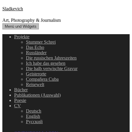
Zum
Sladkevich
Inhalt
springen
Art, Photography & Journalism
Menü und Widgets
Projekte
Stummer Schrei
Das Echo
Russländer
Die russischen Jahreszeiten
Ich habe das gesehen
Die halb verwischte Gravur
Geisterorte
Compañera Cuba
Reisewelt
Bücher
Publikationen (Auswahl)
Poesie
CV
Deutsch
English
Русский