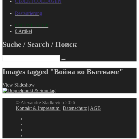
OBJEKTCOLLAGEN
Restaurierung
ONLINE-SHOP
0 Artikel
Suche / Search / Поиск
Images tagged "Война во Вьетнаме"
View Slideshow
© Alexandre Sladkevich 2026
Kontakt & Impressum
|
Datenschutz
|
AGB
instagram
linkedin
facebook
xing