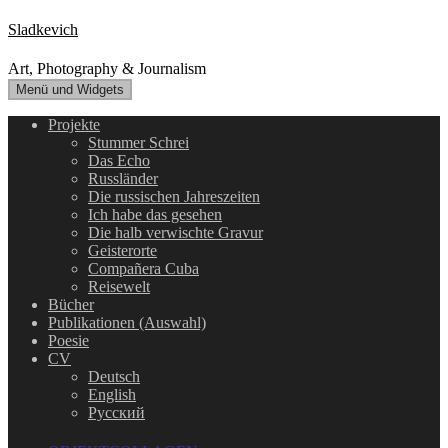
Zum
Sladkevich
Inhalt
springen
Art, Photography & Journalism
Menü und Widgets
Projekte
Stummer Schrei
Das Echo
Russländer
Die russischen Jahreszeiten
Ich habe das gesehen
Die halb verwischte Gravur
Geisterorte
Compañera Cuba
Reisewelt
Bücher
Publikationen (Auswahl)
Poesie
CV
Deutsch
English
Русский