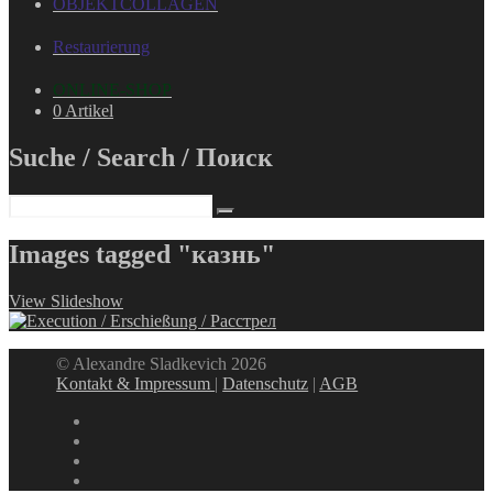
OBJEKTCOLLAGEN
Restaurierung
ONLINE-SHOP
0 Artikel
Suche / Search / Поиск
Images tagged "казнь"
View Slideshow
© Alexandre Sladkevich 2026
Kontakt & Impressum
|
Datenschutz
|
AGB
instagram
linkedin
facebook
xing