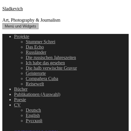
Zum
Sladkevich
Inhalt
springen
Art, Photography & Journalism
Menü und Widgets
Projekte
Stummer Schrei
Das Echo
Russländer
Die russischen Jahreszeiten
Ich habe das gesehen
Die halb verwischte Gravur
Geisterorte
Compañera Cuba
Reisewelt
Bücher
Publikationen (Auswahl)
Poesie
CV
Deutsch
English
Русский