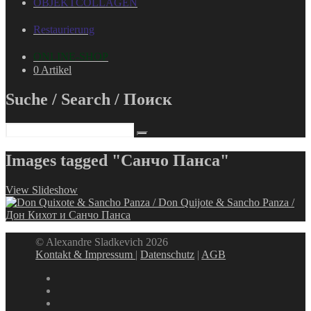
OBJEKTCOLLAGEN
Restaurierung
ONLINE-SHOP
0 Artikel
Suche / Search / Поиск
Images tagged "Санчо Панса"
View Slideshow
© Alexandre Sladkevich 2026
Kontakt & Impressum
|
Datenschutz
|
AGB
instagram
linkedin
facebook