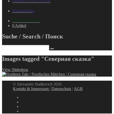
OBJEKTCOLLAGEN
Restaurierung
ONLINE-SHOP
0 Artikel
Suche / Search / Поиск
Images tagged "Северная сказка"
View Slideshow
© Alexandre Sladkevich 2026
Kontakt & Impressum
|
Datenschutz
|
AGB
instagram
linkedin
facebook
xing