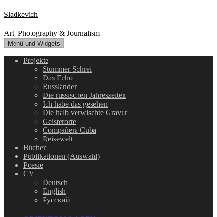
Zum
Sladkevich
Inhalt
springen
Art, Photography & Journalism
Menü und Widgets
Projekte
Stummer Schrei
Das Echo
Russländer
Die russischen Jahreszeiten
Ich habe das gesehen
Die halb verwischte Gravur
Geisterorte
Compañera Cuba
Reisewelt
Bücher
Publikationen (Auswahl)
Poesie
CV
Deutsch
English
Русский