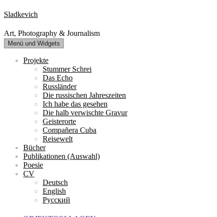
Zum
Sladkevich
Inhalt
springen
Art, Photography & Journalism
Menü und Widgets
Projekte
Stummer Schrei
Das Echo
Russländer
Die russischen Jahreszeiten
Ich habe das gesehen
Die halb verwischte Gravur
Geisterorte
Compañera Cuba
Reisewelt
Bücher
Publikationen (Auswahl)
Poesie
CV
Deutsch
English
Русский