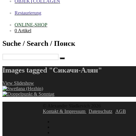
OBJEKTCOLLAGEN
Restaurierung
ONLINE-SHOP
0 Artikel
Suche / Search / Поиск
Images tagged "Сикачи-Алян"
View Slideshow
© Alexandre Sladkevich 2026
Kontakt & Impressum
|
Datenschutz
|
AGB
instagram
linkedin
facebook