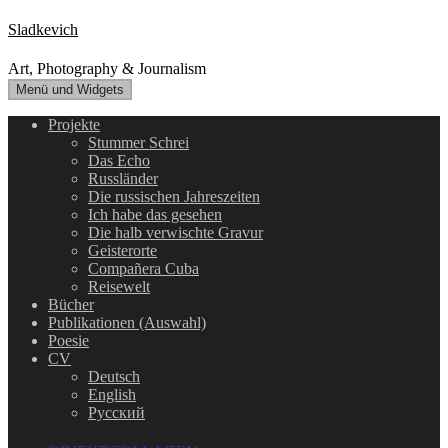
Zum
Sladkevich
Inhalt
springen
Art, Photography & Journalism
Menü und Widgets
Projekte
Stummer Schrei
Das Echo
Russländer
Die russischen Jahreszeiten
Ich habe das gesehen
Die halb verwischte Gravur
Geisterorte
Compañera Cuba
Reisewelt
Bücher
Publikationen (Auswahl)
Poesie
CV
Deutsch
English
Русский