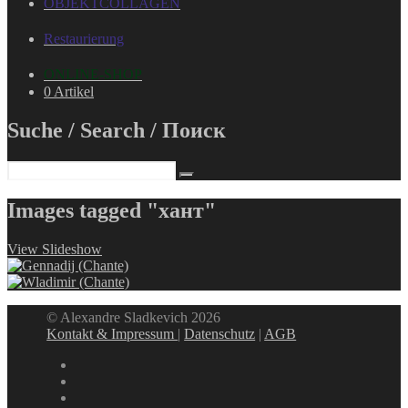
OBJEKTCOLLAGEN
Restaurierung
ONLINE-SHOP
0 Artikel
Suche / Search / Поиск
Images tagged "хант"
View Slideshow
© Alexandre Sladkevich 2026
Kontakt & Impressum
|
Datenschutz
|
AGB
instagram
linkedin
facebook