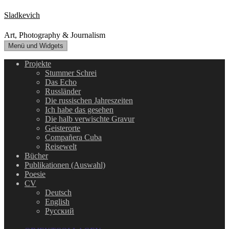
Zum
Sladkevich
Inhalt
springen
Art, Photography & Journalism
Menü und Widgets
Projekte
Stummer Schrei
Das Echo
Russländer
Die russischen Jahreszeiten
Ich habe das gesehen
Die halb verwischte Gravur
Geisterorte
Compañera Cuba
Reisewelt
Bücher
Publikationen (Auswahl)
Poesie
CV
Deutsch
English
Русский