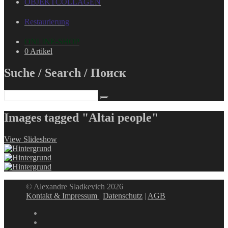
OBJEKTCOLLAGEN
Restaurierung
ONLINE-SHOP
0 Artikel
Suche / Search / Поиск
Images tagged "Altai people"
View Slideshow
© Alexandre Sladkevich 2026
Kontakt & Impressum
|
Datenschutz
|
AGB
instagram
linkedin