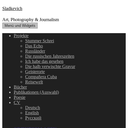
Zum
Sladkevich
Inhalt
springen
Art, Photography & Journalism
Menü und Widgets
Projekte
Stummer Schrei
Das Echo
Russländer
Die russischen Jahreszeiten
Ich habe das gesehen
Die halb verwischte Gravur
Geisterorte
Compañera Cuba
Reisewelt
Bücher
Publikationen (Auswahl)
Poesie
CV
Deutsch
English
Русский