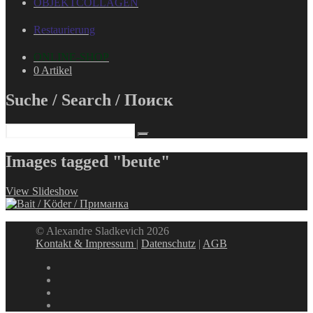
OBJEKTCOLLAGEN
Restaurierung
ONLINE-SHOP
0 Artikel
Suche / Search / Поиск
Images tagged "beute"
View Slideshow
© Alexandre Sladkevich 2026
Kontakt & Impressum
|
Datenschutz
|
AGB
instagram
linkedin
facebook
xing