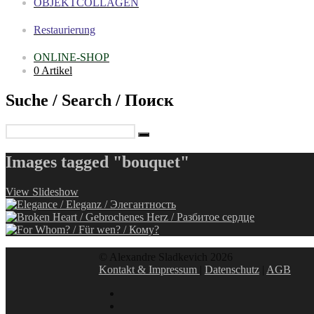
OBJEKTCOLLAGEN
Restaurierung
ONLINE-SHOP
0 Artikel
Suche / Search / Поиск
Images tagged "bouquet"
View Slideshow
© Alexandre Sladkevich 2026
Kontakt & Impressum
|
Datenschutz
|
AGB
instagram
linkedin