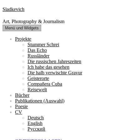
Zum
Sladkevich
Inhalt
springen
Art, Photography & Journalism
Menü und Widgets
Projekte
Stummer Schrei
Das Echo
Russländer
Die russischen Jahreszeiten
Ich habe das gesehen
Die halb verwischte Gravur
Geisterorte
Compañera Cuba
Reisewelt
Bücher
Publikationen (Auswahl)
Poesie
CV
Deutsch
English
Русский