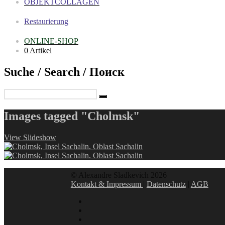
OBJEKTCOLLAGEN
Restaurierung
ONLINE-SHOP
0 Artikel
Suche / Search / Поиск
Images tagged "Cholmsk"
View Slideshow
© Alexandre Sladkevich 2026
Kontakt & Impressum
|
Datenschutz
|
AGB
instagram
linkedin
facebook