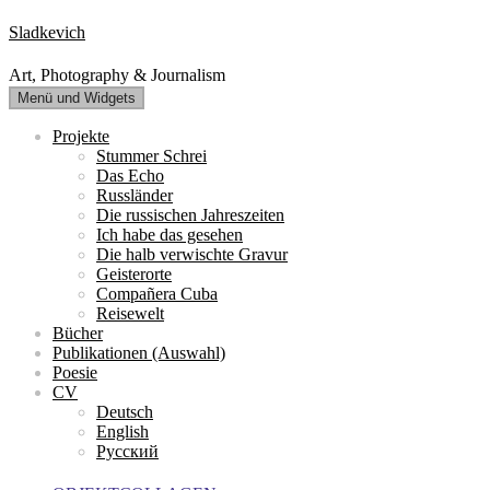
Zum
Sladkevich
Inhalt
springen
Art, Photography & Journalism
Menü und Widgets
Projekte
Stummer Schrei
Das Echo
Russländer
Die russischen Jahreszeiten
Ich habe das gesehen
Die halb verwischte Gravur
Geisterorte
Compañera Cuba
Reisewelt
Bücher
Publikationen (Auswahl)
Poesie
CV
Deutsch
English
Русский