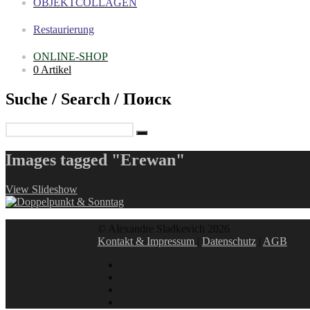
OBJEKTCOLLAGEN
Restaurierung
ONLINE-SHOP
0 Artikel
Suche / Search / Поиск
Images tagged "Erewan"
View Slideshow
© Alexandre Sladkevich 2026
Kontakt & Impressum
|
Datenschutz
|
AGB
instagram
linkedin
facebook
xing