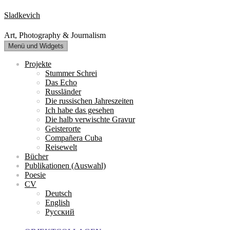
Zum
Sladkevich
Inhalt
springen
Art, Photography & Journalism
Menü und Widgets
Projekte
Stummer Schrei
Das Echo
Russländer
Die russischen Jahreszeiten
Ich habe das gesehen
Die halb verwischte Gravur
Geisterorte
Compañera Cuba
Reisewelt
Bücher
Publikationen (Auswahl)
Poesie
CV
Deutsch
English
Русский