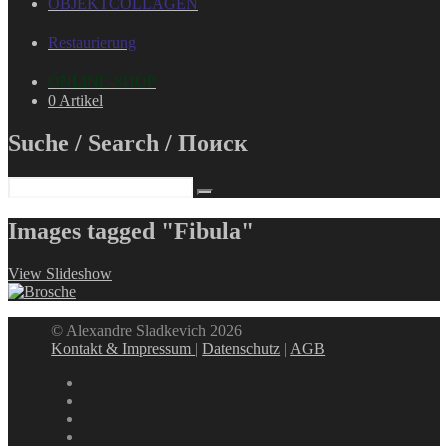
OBJEKTCOLLAGEN
Restaurierung
ONLINE-SHOP
0 Artikel
Suche / Search / Поиск
Images tagged "Fibula"
View Slideshow
© Alexandre Sladkevich 2026
Kontakt & Impressum
|
Datenschutz
|
AGB
instagram
linkedin
facebook
xing