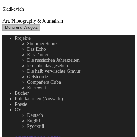
Zum
Sladkevich
Inhalt
springen
Art, Photography & Journalism
Menü und Widgets
Projekte
Stummer Schrei
Das Echo
Russländer
Die russischen Jahreszeiten
Ich habe das gesehen
Die halb verwischte Gravur
Geisterorte
Compañera Cuba
Reisewelt
Bücher
Publikationen (Auswahl)
Poesie
CV
Deutsch
English
Русский