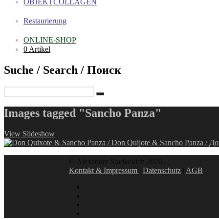
OBJEKTCOLLAGEN
Restaurierung
ONLINE-SHOP
0 Artikel
Suche / Search / Поиск
Images tagged "Sancho Panza"
View Slideshow
© Alexandre Sladkevich 2026
Kontakt & Impressum
|
Datenschutz
|
AGB
instagram
linkedin
facebook
xing