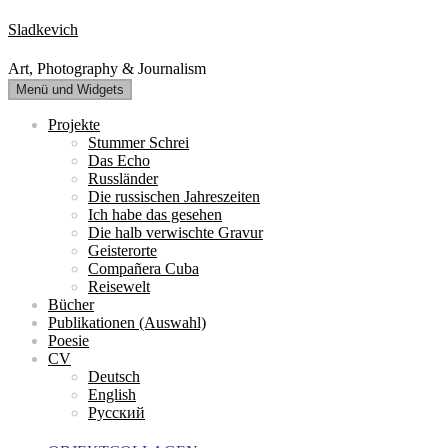
Zum
Sladkevich
Inhalt
springen
Art, Photography & Journalism
Menü und Widgets
Projekte
Stummer Schrei
Das Echo
Russländer
Die russischen Jahreszeiten
Ich habe das gesehen
Die halb verwischte Gravur
Geisterorte
Compañera Cuba
Reisewelt
Bücher
Publikationen (Auswahl)
Poesie
CV
Deutsch
English
Русский