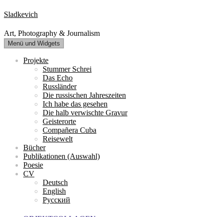
Zum
Sladkevich
Inhalt
springen
Art, Photography & Journalism
Menü und Widgets
Projekte
Stummer Schrei
Das Echo
Russländer
Die russischen Jahreszeiten
Ich habe das gesehen
Die halb verwischte Gravur
Geisterorte
Compañera Cuba
Reisewelt
Bücher
Publikationen (Auswahl)
Poesie
CV
Deutsch
English
Русский