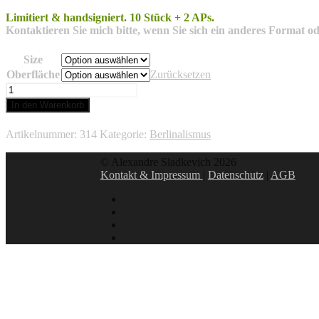
Limitiert & handsigniert.
10 Stück + 2 APs.
Kontaktieren Sie mich bitte, wenn Sie sich ein anderes Format od
Size
Oberfläche
Zurücksetzen
Gatow
Menge
In den Warenkorb
Artikelnummer:
314
Kategorie:
Berlinalismus
© Alexandre Sladkevich 2026
Kontakt & Impressum
|
Datenschutz
|
AGB
instagram
linkedin
facebook
xing