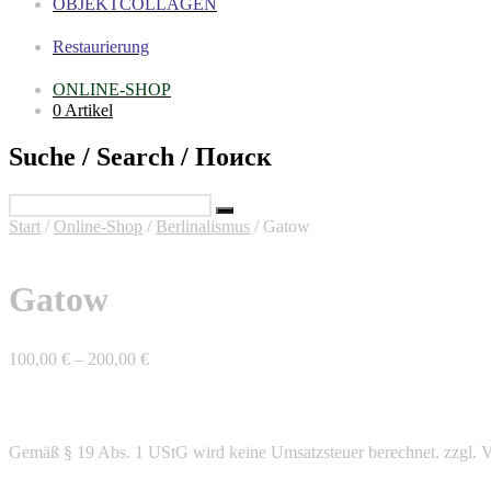
OBJEKTCOLLAGEN
Restaurierung
ONLINE-SHOP
0 Artikel
Suche / Search / Поиск
Start
/
Online-Shop
/
Berlinalismus
/ Gatow
Gatow
100,00
€
–
200,00
€
Gemäß § 19 Abs. 1 UStG wird keine Umsatzsteuer berechnet.
zzgl. 