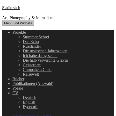
Zum
Sladkevich
Inhalt
springen
Art, Photography & Journalism
Menü und Widgets
Projekte
Stummer Schrei
Das Echo
Russländer
Die russischen Jahreszeiten
Ich habe das gesehen
Die halb verwischte Gravur
Geisterorte
Compañera Cuba
Reisewelt
Bücher
Publikationen (Auswahl)
Poesie
CV
Deutsch
English
Русский