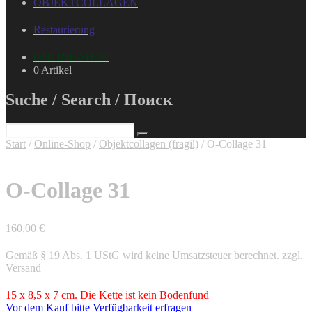
OBJEKTCOLLAGEN
Restaurierung
ONLINE-SHOP
0 Artikel
Suche / Search / Поиск
Start
/
Online-Shop
/
Objektcollagen (fragil)
/ O-Collage 31
O-Collage 31
160,00
€
Gemäß § 19 Abs. 1 UStG wird keine Umsatzsteuer berechnet.
zzgl.
Versand
15 x 8,5 x 7 cm. Die Kette ist kein Bodenfund
Vor dem Kauf bitte Verfügbarkeit erfragen