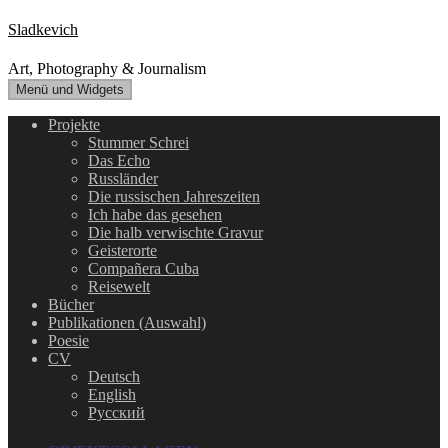
Zum
Sladkevich
Inhalt
springen
Art, Photography & Journalism
Menü und Widgets
Projekte
Stummer Schrei
Das Echo
Russländer
Die russischen Jahreszeiten
Ich habe das gesehen
Die halb verwischte Gravur
Geisterorte
Compañera Cuba
Reisewelt
Bücher
Publikationen (Auswahl)
Poesie
CV
Deutsch
English
Русский