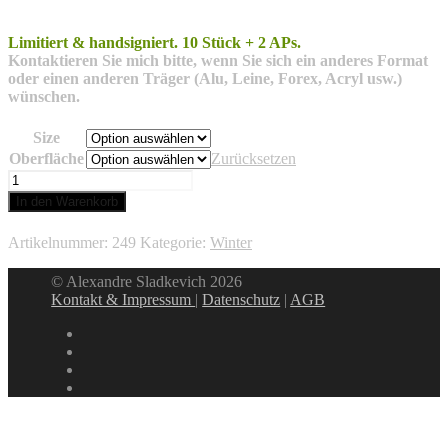
Limitiert & handsigniert.
10 Stück + 2 APs.
Kontaktieren Sie mich bitte, wenn Sie sich ein anderes Format
oder einen
anderen Träger (Alu, Leine, Forex, Acryl usw.)
wünschen.
Size
Oberfläche
Zurücksetzen
Tobolsk
Menge
In den Warenkorb
Artikelnummer:
249
Kategorie:
Winter
© Alexandre Sladkevich 2026
Kontakt & Impressum
|
Datenschutz
|
AGB
instagram
linkedin
facebook
xing