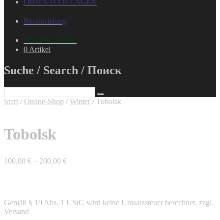
OBJEKTCOLLAGEN
Restaurierung
ONLINE-SHOP
0 Artikel
Suche / Search / Поиск
Start
/
Online-Shop
/
Winter
/ Tobolsk
Tobolsk
100,00
€
–
200,00
€
Gemäß § 19 Abs. 1 UStG wird keine Umsatzsteuer berechnet.
zzgl.
Versand