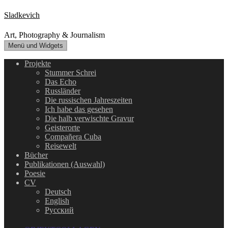
Zum
Sladkevich
Inhalt
springen
Art, Photography & Journalism
Menü und Widgets
Projekte
Stummer Schrei
Das Echo
Russländer
Die russischen Jahreszeiten
Ich habe das gesehen
Die halb verwischte Gravur
Geisterorte
Compañera Cuba
Reisewelt
Bücher
Publikationen (Auswahl)
Poesie
CV
Deutsch
English
Русский