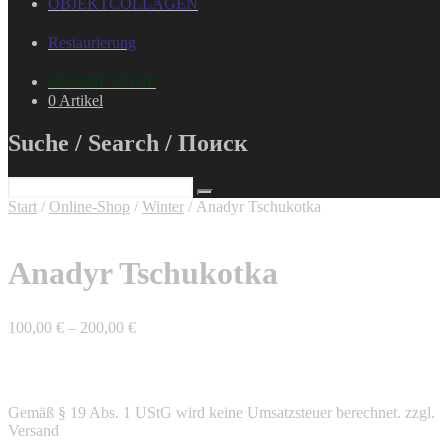
OBJEKTCOLLAGEN
Restaurierung
ONLINE-SHOP
0 Artikel
Suche / Search / Поиск
Start
/
Online-Shop
/
Winter
/ Anadyr Tschukotka
Anadyr Tschukotka
100,00
€
–
200,00
€
Gemäß § 19 Abs. 1 UStG wird keine Umsatzsteuer berechnet.
zzgl.
Versand