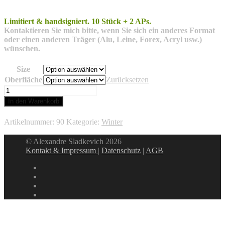
Limitiert & handsigniert.
10 Stück + 2 APs.
Kontaktieren Sie mich bitte, wenn Sie sich ein anderes Format
oder einen
anderen Träger (Alu, Leine, Forex, Acryl usw.)
wünschen.
Size
Oberfläche
Zurücksetzen
Anadyr
Tschukotka
In den Warenkorb
Menge
Artikelnummer:
90
Kategorie:
Winter
© Alexandre Sladkevich 2026
Kontakt & Impressum
|
Datenschutz
|
AGB
instagram
linkedin
facebook
xing