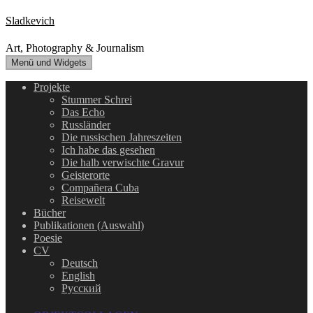
Zum
Sladkevich
Inhalt
springen
Art, Photography & Journalism
Menü und Widgets
Projekte
Stummer Schrei
Das Echo
Russländer
Die russischen Jahreszeiten
Ich habe das gesehen
Die halb verwischte Gravur
Geisterorte
Compañera Cuba
Reisewelt
Bücher
Publikationen (Auswahl)
Poesie
CV
Deutsch
English
Русский