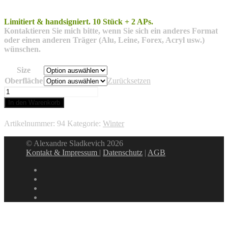
Limitiert & handsigniert.
10 Stück + 2 APs.
Kontaktieren Sie mich bitte, wenn Sie sich ein anderes Format
oder einen
anderen Träger (Alu, Leine, Forex, Acryl usw.)
wünschen.
Size
Oberfläche
Zurücksetzen
Listwjanka
Baikal
In den Warenkorb
Menge
Artikelnummer:
94
Kategorie:
Winter
© Alexandre Sladkevich 2026
Kontakt & Impressum
|
Datenschutz
|
AGB
instagram
linkedin
facebook
xing