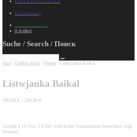
OBJEKTCOLLAGEN
Restaurierung
ONLINE-SHOP
0 Artikel
Suche / Search / Поиск
Start
/
Online-Shop
/
Winter
/ Listwjanka Baikal
Listwjanka Baikal
100,00
€
–
200,00
€
Gemäß § 19 Abs. 1 UStG wird keine Umsatzsteuer berechnet.
zzgl.
Versand