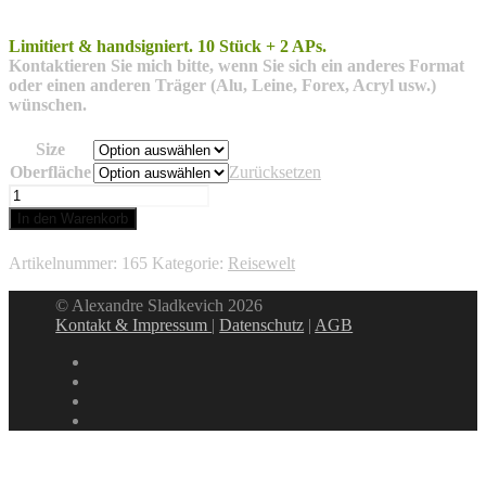
Limitiert & handsigniert.
10 Stück + 2 APs.
Kontaktieren Sie mich bitte, wenn Sie sich ein anderes Format
oder einen
anderen Träger (Alu, Leine, Forex, Acryl usw.)
wünschen.
Size
Oberfläche
Zurücksetzen
Tromsø
2
In den Warenkorb
Menge
Artikelnummer:
165
Kategorie:
Reisewelt
© Alexandre Sladkevich 2026
Kontakt & Impressum
|
Datenschutz
|
AGB
instagram
linkedin
facebook
xing