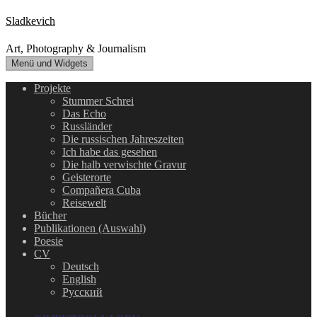
Zum
Sladkevich
Inhalt
springen
Art, Photography & Journalism
Menü und Widgets
Projekte
Stummer Schrei
Das Echo
Russländer
Die russischen Jahreszeiten
Ich habe das gesehen
Die halb verwischte Gravur
Geisterorte
Compañera Cuba
Reisewelt
Bücher
Publikationen (Auswahl)
Poesie
CV
Deutsch
English
Русский